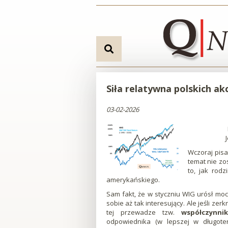
Przejdź
Przejdź
Przejdź
Przejdź
Siła
do
do
do
do
menu
treści
wyszukiwarki
stopki
relatywna
Go
polskich
to
search
akcji
engine
Siła relatywna polskich ak
najwyżej
03-02-2026
od
lutego
Wczoraj pisa
temat nie zo
to, jak rod
2020
amerykańskiego.
Sam fakt, że w styczniu WIG urósł moc
|
sobie aż tak interesujący. Ale jeśli zer
tej przewadze tzw.
współczynni
Qnews
odpowiednika (w lepszej w długoter