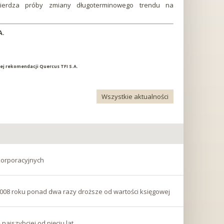
twierdza próby zmiany długoterminowego trendu na
A.
lnej rekomendacji Quercus TFI S.A.
Wszystkie aktualności
korporacyjnych
2008 roku ponad dwa razy droższe od wartości księgowej
ajszybciej od pięciu lat