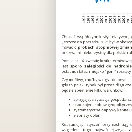
Chociaż współczynnik siły relatywnej
(jeszcze na początku 2025 był w okolic
mówić o
próbach stopniowej zmian
przerwami, niekorzystny dla polskich ak
Pomijając już kwestię krótkoterminowej
jest
sporo zaległości do nadrobie
ostatnich latach niejako "goni" rosnąc
Czy możliwy, choćby w ograniczonym sto
gdy to polski rynek był przez długi cza
będzie spełnienie kilku warunków:
sprzyjająca sytuacja gospodarcz
uspokojenie obaw geopolityczny
systematyczne napływy kapitału 
słabnący dolar.
Reasumując, styczeń przyniósł ciąg d
względem tego najważniejszego, 