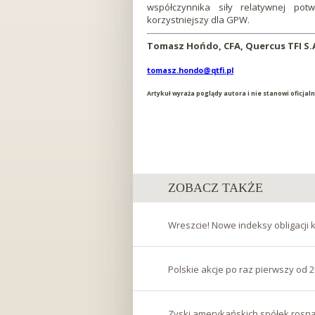
współczynnika siły relatywnej po
korzystniejszy dla GPW.
Tomasz Hońdo, CFA, Quercus TFI S.
tomasz.hondo@qtfi.pl
Artykuł wyraża poglądy autora i nie stanowi oficja
ZOBACZ TAKŻE
Wreszcie! Nowe indeksy obligacji 
Polskie akcje po raz pierwszy od 
Zyski amerykańskich spółek rosną n