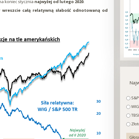
na koniec stycznia
najwyżej od lutego 2020
.
ły wreszcie całą relatywną słabość odnotowaną od
Najw
Wybo
S&P
WIG
TBSP
Złot