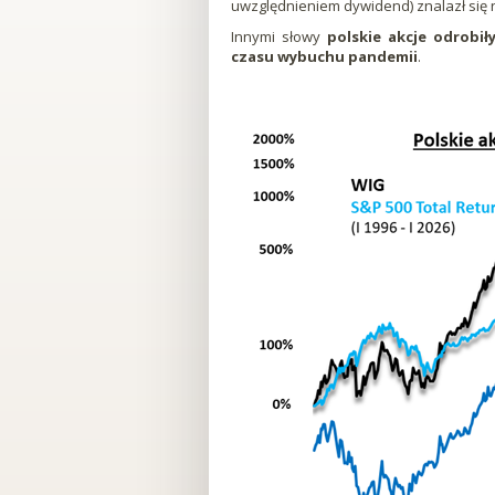
uwzględnieniem dywidend) znalazł się 
-
Innymi słowy
polskie akcje odrobi
czasu wybuchu pandemii
.
Edukacyjny
Portal
Dla
Inwestorów