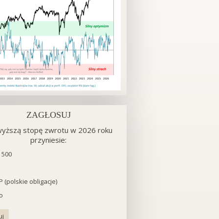
ZAGŁOSUJ
yższą stopę zwrotu w 2026 roku
przyniesie:
ry
 500
 (polskie obligacje)
o