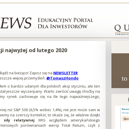
cji najwyżej od lutego 2020
Bądź na bieżąco! Zapisz się na
NEWSLETTER
Otworzy
to
Jeszcze więcej przemyśleń:
@TomaszHondo
się
Otworzy
w
się
łem o bardzo udanym dla polskich akcji styczniu, ale ten
nowej
w
stał jeszcze wyczerpany. Warto zwrócić uwagę choćby na
karcie
nowej
zimy rynek zachowuje się na tle tego najważniejszego,
karcie
niej niż S&P 500 (6,5% wobec 1,4%), nie jest może sam w
kniemy na szerszy kontekst, to okaże się, że właśnie dzięki
k siły relatywnej
WIG względem amerykańskiego
minowych porównaniach wersji Total Return, czyli z