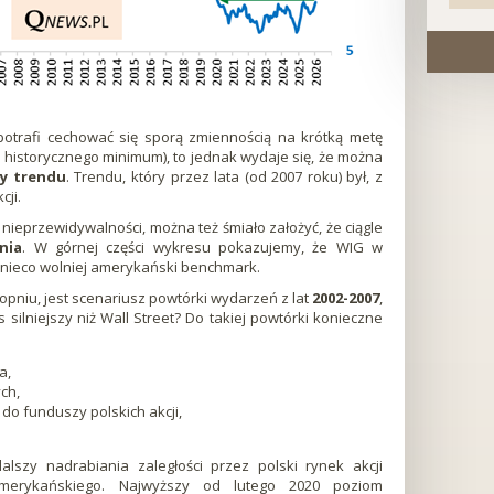
 potrafi cechować się sporą zmiennością na krótką metę
y historycznego minimum), to jednak wydaje się, że można
y trendu
. Trendu, który przez lata (od 2007 roku) był, z
cji.
 nieprzewidywalności, można też śmiało założyć, że ciągle
nia
. W górnej części wykresu pokazujemy, że WIG w
y nieco wolniej amerykański benchmark.
pniu, jest scenariusz powtórki wydarzeń z lat
2002-2007
,
s silniejszy niż Wall Street? Do takiej powtórki konieczne
a,
ch,
do funduszy polskich akcji,
alszy nadrabiania zaległości przez polski rynek akcji
amerykańskiego. Najwyższy od lutego 2020 poziom