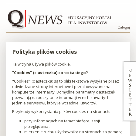
Przejdź
Przejdź
Przejdź
Przejdź
Polityka
do
do
do
do
menu
treści
wyszukiwarki
stopki
plików
Zaloguj
Menu
cookies
konta
użytko
Polityka plików cookies
|
Ta witryna używa plików cookie.
Qnews
"Cookies" (ciasteczka) co to takiego?
-
"Cookies" (ciasteczka) są to pliki tekstowe wysyłane przez
odwiedzane strony internetowe i przechowywane na
Edukacyjny
komputerze Internauty. Domyślne parametry ciasteczek
pozwalają na odczytanie informacji w nich zawartych
jedynie serwisowi, który je wcześniej utworzył.
Portal
Przykłady wykorzystania plików cookies na stronach:
Dla
przy informacjach na temat bieżącej sesji
przeglądania,
Inwestorów
mierzenie ruchu użytkownika na stronach za pomocą