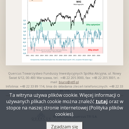
Quercus Towarzystwo Funduszy Inwestycyjnych Spółka Akcyjna, ul. Nowy
Świat 6/12, 00-400 Warszawa, tel.: +48 22 205 3000, fax: +48 22 205 3001, e-
mail:
biuro@qtfi.pl
Infolinia: +48 22 33 89 114, linia do składania zleceń telefonicznych: +48 22 33
89 115
Ta witryna używa plików cookie. Więcej informacji o
używanych plikach cookie można znaleźć
tutaj
oraz w
Mapa serwisu
Nota prawna
RSS
Polityka plików cookies
Nawigacja
stopce na naszej stronie internetowej (Polityka plików
dolna
cookies).
© 2007-2022 Quercus TFI S.A.
Zgadzam się
Wykonanie:
VOBACOM
Otworzy