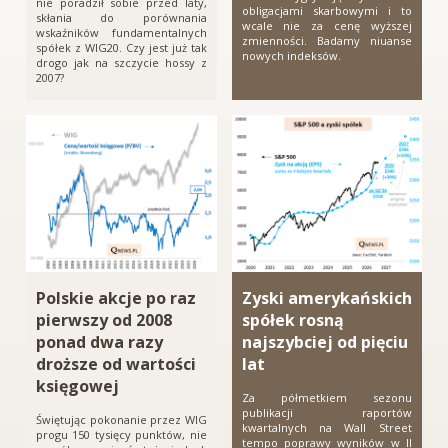
nie poradził sobie przed laty,
obligacjami skarbowymi i to
skłania do porównania
wcale nie za cenę wyższej
wskaźników fundamentalnych
zmienności. Badamy niuanse
spółek z WIG20. Czy jest już tak
nowych indeksów.
drogo jak na szczycie hossy z
2007?
Polskie akcje po raz
Zyski amerykańskich
pierwszy od 2008
spółek rosną
ponad dwa razy
najszybciej od pięciu
droższe od wartości
lat
księgowej
Za półmetkiem sezonu
publikacji raportów
Świętując pokonanie przez WIG
kwartalnych na Wall Street
progu 150 tysięcy punktów, nie
tempo poprawy wyników w II