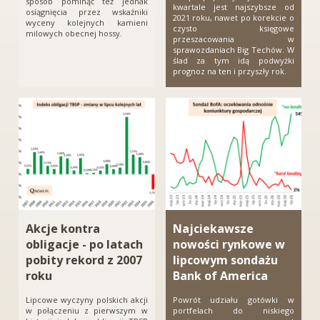
sposób pominąć też jednak
kwartale jest najszybsze od
osiągnięcia przez wskaźniki
2021 roku, nawet po korekcie o
wyceny kolejnych kamieni
czysto księgowe
milowych obecnej hossy.
przeszacowania w
sprawozdaniach Big Techów. W
ślad za tym idą podwyżki
prognoz na ten i przyszły rok.
Akcje kontra
Najciekawsze
obligacje - po latach
nowości rynkowe w
pobity rekord z 2007
lipcowym sondażu
roku
Bank of America
Lipcowe wyczyny polskich akcji
Powrót udziału gotówki w
w połączeniu z pierwszym w
portfelach do niskiego