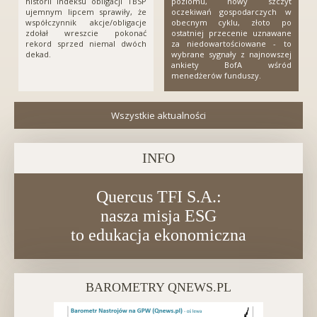
historii indeksu obligacji TBSP
poziomu, nowy szczyt
ujemnym lipcem sprawiły, że
oczekiwań gospodarczych w
współczynnik akcje/obligacje
obecnym cyklu, złoto po
zdołał wreszcie pokonać
ostatniej przecenie uznawane
rekord sprzed niemal dwóch
za niedowartościowane - to
dekad.
wybrane sygnały z najnowszej
ankiety BofA wśród
menedżerów funduszy.
Wszystkie aktualności
INFO
Quercus TFI S.A.:
nasza misja ESG
to edukacja ekonomiczna
BAROMETRY QNEWS.PL