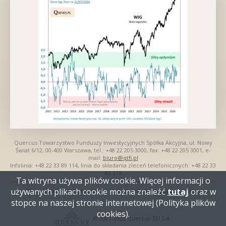
Quercus Towarzystwo Funduszy Inwestycyjnych Spółka Akcyjna, ul. Nowy
Świat 6/12, 00-400 Warszawa, tel.: +48 22 205 3000, fax: +48 22 205 3001, e-
mail:
biuro@qtfi.pl
Infolinia: +48 22 33 89 114, linia do składania zleceń telefonicznych: +48 22 33
89 115
Ta witryna używa plików cookie. Więcej informacji o
używanych plikach cookie można znaleźć
tutaj
oraz w
Mapa serwisu
Nota prawna
RSS
Polityka plików cookies
Nawigacja
stopce na naszej stronie internetowej (Polityka plików
dolna
cookies).
© 2007-2022 Quercus TFI S.A.