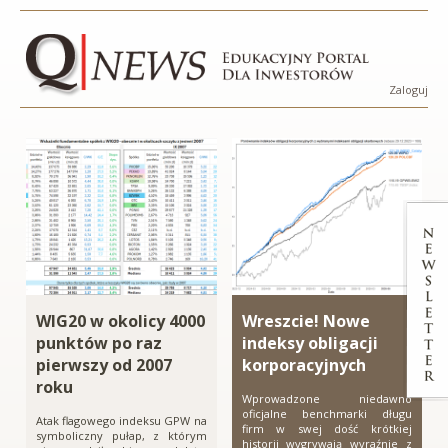
Przejdź
Przejdź
Przejdź
Przejdź
Qnews
do
do
do
do
menu
treści
wyszukiwarki
stopki
-
Zaloguj
Menu
Edukacyjny
konta
użytko
Portal
Dla
Inwestorów
WIG20 w okolicy 4000
Wreszcie! Nowe
punktów po raz
indeksy obligacji
pierwszy od 2007
korporacyjnych
roku
Wprowadzone niedawno
oficjalne benchmarki długu
Atak flagowego indeksu GPW na
firm w swej dość krótkiej
symboliczny pułap, z którym
historii wygrywają wyraźnie z