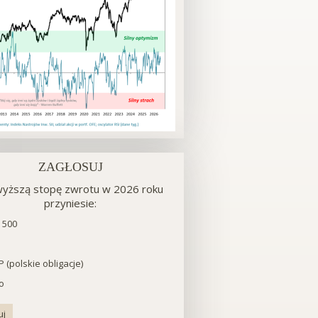
ZAGŁOSUJ
yższą stopę zwrotu w 2026 roku
przyniesie:
ry
 500
 (polskie obligacje)
o