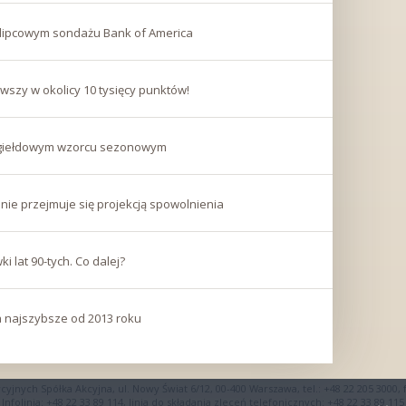
lipcowym sondażu Bank of America
wszy w okolicy 10 tysięcy punktów!
 w giełdowym wzorcu sezonowym
nie przejmuje się projekcją spowolnienia
i lat 90-tych. Co dalej?
 najszybsze od 2013 roku
ych Spółka Akcyjna, ul. Nowy Świat 6/12, 00-400 Warszawa, tel.: +48 22 205 3000, f
Infolinia: +48 22 33 89 114, linia do składania zleceń telefonicznych: +48 22 33 89 115