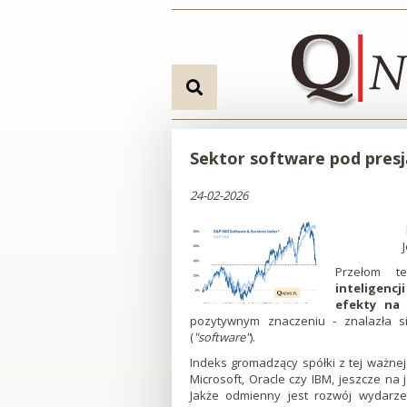
Przejdź
Przejdź
Przejdź
Przejdź
Sektor
do
do
do
do
menu
treści
wyszukiwarki
stopki
software
Go
pod
to
search
presją
engine
Sektor software pod presją
rewolucji
24-02-2026
AI
|
Przełom te
inteligencj
efekty na 
Qnews
pozytywnym znaczeniu - znalazła s
(
"software"
).
-
Indeks gromadzący spółki z tej ważnej 
Microsoft, Oracle czy IBM, jeszcze na 
Edukacyjny
Jakże odmienny jest rozwój wydarze