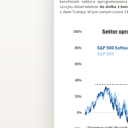
benchmark sektora oprogramowani
Portal
szczytu dotarł właśnie
do dołka z kwi
z cłami Trumpa. W tym samym czasie S&
Dla
Inwestorów