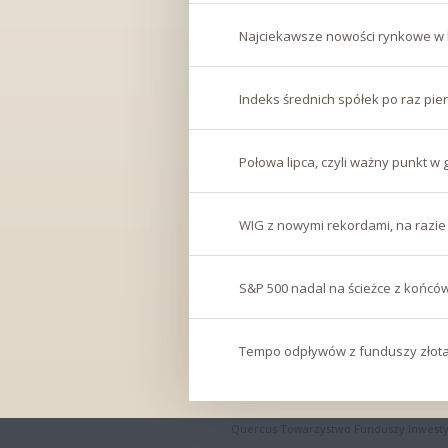
Najciekawsze nowości rynkowe w 
Indeks średnich spółek po raz pier
Połowa lipca, czyli ważny punkt
WIG z nowymi rekordami, na razie 
S&P 500 nadal na ścieżce z końcówk
Tempo odpływów z funduszy złota
Quercus Towarzystwo Funduszy Inwestycyjn