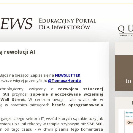
 rewolucji AI
Bądź na bieżąco! Zapisz się na
NEWSLETTER
Otworzy
to
Jeszcze więcej przemyśleń:
@TomaszHondo
się
Otworzy
w
się
chnologiczny związany z
rozwojem sztucznej
nowej
w
i (AI)
przynosi
zupełnie nieoczekiwane wcześniej
karcie
nowej
Wall Street
. W centrum uwagi - ale wcale nie w
karcie
ię w ostatnich miesiącach
branża oprogramowania
gałęzi całego sektora IT, wśród których są takie tuzy jak
jesieni ub.r. bił rekordy w tempie szybszym niż S&P 500.
ń od tego czasu - w chwili pisania tego komentarza