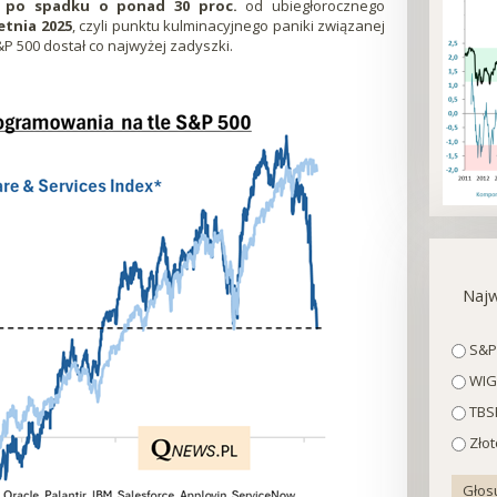
a
po spadku o ponad 30 proc.
od ubiegłorocznego
etnia 2025
, czyli punktu kulminacyjnego paniki związanej
P 500 dostał co najwyżej zadyszki.
Najw
Wybo
S&P
WIG
TBSP
Złot