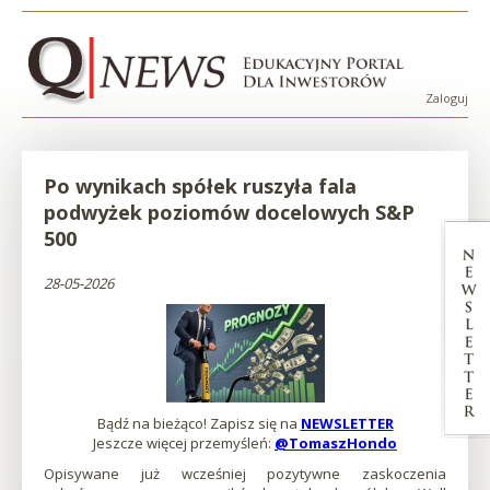
Przejdź
Przejdź
Przejdź
Przejdź
Po
do
do
do
do
menu
treści
wyszukiwarki
stopki
wynikach
Zaloguj
Menu
spółek
konta
użytko
Po wynikach spółek ruszyła fala
ruszyła
podwyżek poziomów docelowych S&P
fala
500
podwyżek
28-05-2026
poziomów
docelowych
S&amp;P
Bądź na bieżąco! Zapisz się na
NEWSLETTER
Otworzy
Otworzy
Jeszcze więcej przemyśleń:
@TomaszHondo
się
się
Otworzy
w
w
się
500
Opisywane już wcześniej pozytywne zaskoczenia
nowej
nowej
w