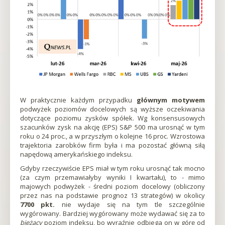
się
w
nowej
karcieOtworzy
się
w
nowej
karcieOtworzy
się
w
nowej
W praktycznie każdym przypadku
głównym motywem
karcieOtworzy
podwyżek poziomów docelowych są wyższe oczekiwania
się
dotyczące poziomu zysków spółek. Wg konsensusowych
w
szacunków zysk na akcję (EPS) S&P 500 ma urosnąć w tym
nowej
roku o 24 proc., a w przyszłym o kolejne 16 proc. Wzrostowa
karcieOtworzy
trajektoria zarobków firm była i ma pozostać główną siłą
się
napędową amerykańskiego indeksu.
w
Gdyby rzeczywiście EPS miał w tym roku urosnąć tak mocno
nowej
(za czym przemawiałyby wyniki I kwartału), to - mimo
karcieOtworzy
majowych podwyżek - średni poziom docelowy (obliczony
się
przez nas na podstawie prognoz 13 strategów) w okolicy
w
7700 pkt.
nie wydaje się na tym tle szczególnie
nowej
wygórowany. Bardziej wygórowany może wydawać się za to
karcieOtworzy
bieżący
poziom indeksu, bo wyraźnie odbiega on w górę od
się