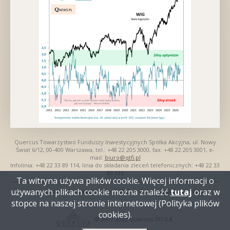
Quercus Towarzystwo Funduszy Inwestycyjnych Spółka Akcyjna, ul. Nowy
Świat 6/12, 00-400 Warszawa, tel.: +48 22 205 3000, fax: +48 22 205 3001, e-
mail:
biuro@qtfi.pl
Infolinia: +48 22 33 89 114, linia do składania zleceń telefonicznych: +48 22 33
89 115
Ta witryna używa plików cookie. Więcej informacji o
używanych plikach cookie można znaleźć
tutaj
oraz w
Mapa serwisu
Nota prawna
RSS
Polityka plików cookies
Nawigacja
stopce na naszej stronie internetowej (Polityka plików
dolna
cookies).
© 2007-2022 Quercus TFI S.A.