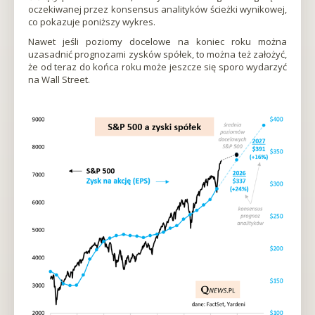
oczekiwanej przez konsensus analityków ścieżki wynikowej,
w
co pokazuje poniższy wykres.
nowej
karcieOtworzy
Nawet jeśli poziomy docelowe na koniec roku można
się
uzasadnić prognozami zysków spółek, to można też założyć,
w
że od teraz do końca roku może jeszcze się sporo wydarzyć
nowej
na Wall Street.
karcieOtworzy
się
w
nowej
karcieOtworzy
się
w
nowej
karcieOtworzy
się
w
nowej
karcieOtworzy
się
w
nowej
karcieOtworzy
się
w