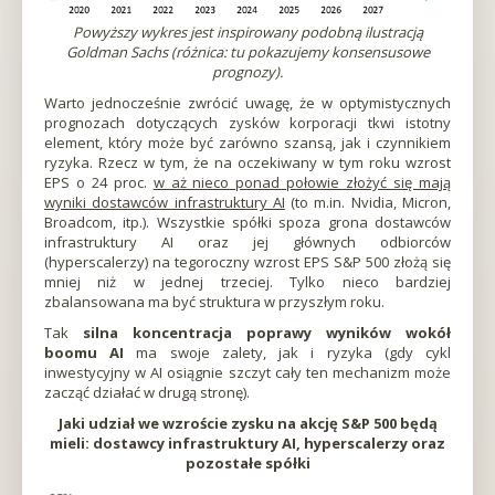
nowej
Powyższy wykres jest inspirowany podobną ilustracją
karcieOtworzy
Goldman Sachs (różnica: tu pokazujemy konsensusowe
się
prognozy).
w
nowej
Warto jednocześnie zwrócić uwagę, że w optymistycznych
karcieOtworzy
prognozach dotyczących zysków korporacji tkwi istotny
się
element, który może być zarówno szansą, jak i czynnikiem
w
ryzyka. Rzecz w tym, że na oczekiwany w tym roku wzrost
nowej
EPS o 24 proc.
w aż nieco ponad połowie złożyć się mają
karcieOtworzy
wyniki dostawców infrastruktury AI
(to m.in. Nvidia, Micron,
się
Broadcom, itp.). Wszystkie spółki spoza grona dostawców
w
infrastruktury AI oraz jej głównych odbiorców
nowej
(hyperscalerzy) na tegoroczny wzrost EPS S&P 500 złożą się
karcieOtworzy
mniej niż w jednej trzeciej. Tylko nieco bardziej
się
zbalansowana ma być struktura w przyszłym roku.
w
Tak
silna koncentracja poprawy wyników wokół
nowej
boomu AI
ma swoje zalety, jak i ryzyka (gdy cykl
karcie
inwestycyjny w AI osiągnie szczyt cały ten mechanizm może
zacząć działać w drugą stronę).
Jaki udział we wzroście zysku na akcję S&P 500 będą
mieli: dostawcy infrastruktury AI, hyperscalerzy oraz
pozostałe spółki