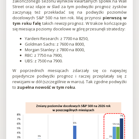
zakończonego sezonu wyników kwartalnych spółek na Wall
karcieOtworzy
karcie
nowej
Street oraz idące w ślad za tym podwyżki prognoz zysków
|
się
karcie
zaczynają też przekładać się na podwyżki poziomów
w
docelowych S&P 500 na ten rok. Maj przynosi
pierwszą w
nowej
Qnews
tym roku falę
takich rewizji prognoz. W trakcie kończącego
karcieOtworzy
się miesiąca poziomy docelowe w górę przesunęli stratedzy:
się
-
w
Yardeni Research: z 7700 na 8250,
nowej
Goldman Sachs: z 7600 na 8000,
Edukacyjny
karcieOtworzy
Morgan Stanley: z 7800 na 8000,
się
RBC: z 7750 na 7900,
w
Portal
UBS: z 7500 na 7900.
nowej
W poprzednich miesiącach zdarzały się co najwyżej
karcieOtworzy
Dla
pojedyncze podwyżki prognoz i raczej przeplatały się z
się
rewizjami w dół (szczególnie w marcu). Tak zgodne podwyżki
w
Inwestorów
to
zupełna nowość w tym roku
.
nowej
karcieOtworzy
się
w
nowej
karcieOtworzy
się
w
nowej
karcieOtworzy