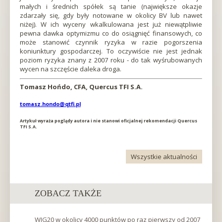
nowej
małych i średnich spółek są tanie (największe okazje
karcieOtworzy
zdarzały się, gdy były notowane w okolicy BV lub nawet
się
niżej). W ich wyceny wkalkulowana jest już niewątpliwie
w
pewna dawka optymizmu co do osiągnięć finansowych, co
nowej
może stanowić czynnik ryzyka w razie pogorszenia
karcieOtworzy
koniunktury gospodarczej. To oczywiście nie jest jednak
się
poziom ryzyka znany z 2007 roku - do tak wyśrubowanych
w
wycen na szczęście daleka droga.
nowej
karcieOtworzy
Tomasz Hońdo, CFA, Quercus TFI S.A.
się
w
tomasz.hondo@qtfi.pl
nowej
karcieOtworzy
Artykuł wyraża poglądy autora i nie stanowi oficjalnej rekomendacji Quercus
TFI S.A.
się
w
nowej
karcieOtworzy
Wszystkie aktualności
się
w
nowej
karcieOtworzy
ZOBACZ TAKŻE
się
w
nowej
WIG20 w okolicy 4000 punktów po raz pierwszy od 2007