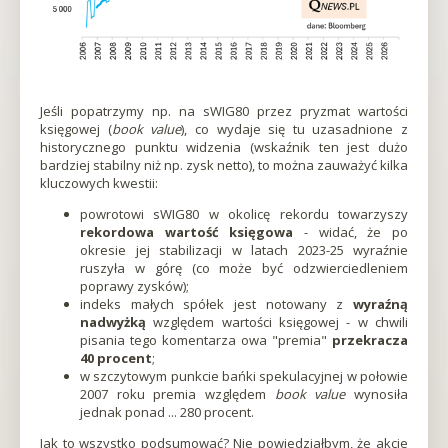
w
nowej
karcieOtworzy
się
w
nowej
Jeśli popatrzymy np. na sWIG80 przez pryzmat wartości
karcieOtworzy
księgowej (
book value
), co wydaje się tu uzasadnione z
się
historycznego punktu widzenia (wskaźnik ten jest dużo
w
bardziej stabilny niż np. zysk netto), to można zauważyć kilka
nowej
kluczowych kwestii:
karcieOtworzy
się
powrotowi sWIG80 w okolicę rekordu towarzyszy
w
rekordowa wartość księgowa
- widać, że po
nowej
okresie jej stabilizacji w latach 2023-25 wyraźnie
karcieOtworzy
ruszyła w górę (co może być odzwierciedleniem
się
poprawy zysków);
w
indeks małych spółek jest notowany z
wyraźną
nowej
nadwyżką
względem wartości księgowej - w chwili
karcieOtworzy
pisania tego komentarza owa "premia"
przekracza
się
40 procent
;
w
w szczytowym punkcie bańki spekulacyjnej w połowie
nowej
2007 roku premia względem
book value
wynosiła
karcieOtworzy
jednak ponad ... 280 procent.
się
w
Jak to wszystko podsumować? Nie powiedziałbym, że akcje