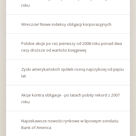
karcieOtworzy
roku
się
w
nowej
Wreszcie! Nowe indeksy obligacji korporacyjnych
karcie
Polskie akcje po raz pierwszy od 2008 roku ponad dwa
razy droższe od wartości księgowej
Zyski amerykańskich spółek rosną najszybciej od pięciu
lat
Akcje kontra obligacje - po latach pobity rekord z 2007
roku
Najciekawsze nowości rynkowe w lipcowym sondażu
Bank of America