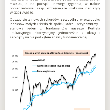
się
karcie
mWIG40, a na początku nowego tygodnia, w trakcie
|
w
poniedziałkowej sesji, wcześniejsze maksima naruszyły
nowej
WIG20 i sWIG80.
karcieOtworzy
Qnews
się
Ciesząc się z nowych rekordów, szczególnie w przypadku
w
indeksów małych i średnich spółek, które - przypomnijmy -
-
nowej
stanowią jeden z fundamentów naszego Portfela
karcieOtworzy
Edukacyjnego, skorzystajmy jednocześnie z okazji i
się
zerknijmy na nie pod kątem analizy fundamentalnej.
Edukacyjny
w
nowej
Portal
karcieOtworzy
się
Dla
w
nowej
karcieOtworzy
Inwestorów
się
w
nowej
karcieOtworzy
się
w
nowej
karcieOtworzy
się